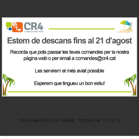
×
TAULA ABATIBLE INF. REGUL. 120X60 CM. T1-T2-T3