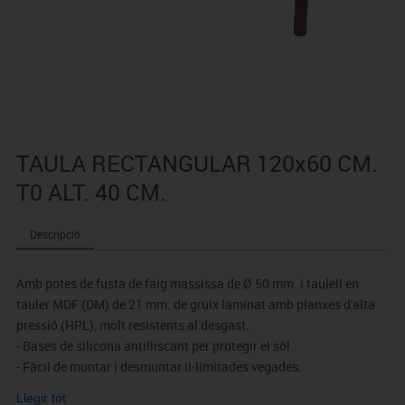
TAULA RECTANGULAR 120x60 CM.
T0 ALT. 40 CM.
Descripció
Amb potes de fusta de faig massissa de Ø 50 mm. i taulell en
tauler MDF (DM) de 21 mm. de gruix laminat amb planxes d'alta
pressió (HPL), molt resistents al desgast.
- Bases de silicona antilliscant per protegir el sòl.
- Fàcil de muntar i desmuntar il·limitades vegades.
- Les vores estan arrodonides per a prevenció de talls o ferides.
Llegir tot