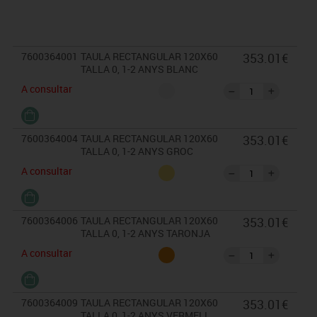
- Acabats de fusta amb vernís no tòxic.
*Condicions: El mobiliari es demana per encàrrec.
En cas de devolució, segons l'estat del producte, no s'abonarà més del 90%
7600364001
TAULA RECTANGULAR 120X60
353.01€
del valor de la mercaderia.
TALLA 0, 1-2 ANYS BLANC
A consultar
* Se subministra muntat
7600364004
TAULA RECTANGULAR 120X60
353.01€
TALLA 0, 1-2 ANYS GROC
A consultar
7600364006
TAULA RECTANGULAR 120X60
353.01€
TALLA 0, 1-2 ANYS TARONJA
A consultar
7600364009
TAULA RECTANGULAR 120X60
353.01€
TALLA 0, 1-2 ANYS VERMELL