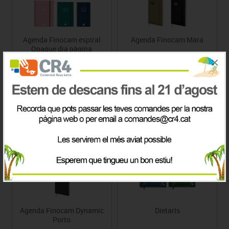
Agenda Finocam espiral
Agenda Finocam Mara
Opaque dia pàgina
×
Preu des de
Preu des de
12.50€
10.08€
Agenda Finocam Dynamic
Dietaris
Porto