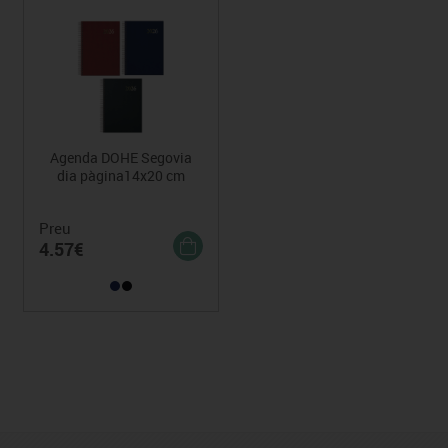
Agenda DOHE Segovia
dia pàgina14x20 cm
Preu
4.57€