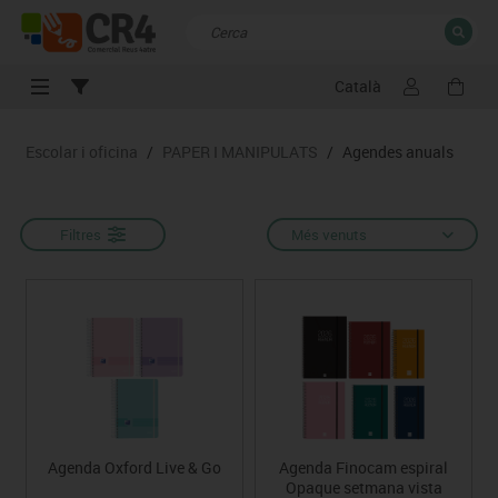
Català
TANCAR
Resultats de la recerca
Escolar i oficina
/
PAPER I MANIPULATS
/
Agendes anuals
Filtres
Més venuts
Agenda Oxford Live & Go
Agenda Finocam espiral
Opaque setmana vista