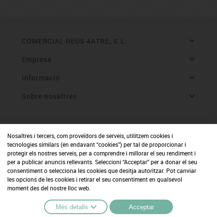
COMERCIAL REUS 4ATRE, S.L.
Empresa
Informació
Sobre nosaltres
Nosaltres i tercers, com proveïdors de serveis, utilitzem cookies i
tecnologies similars (en endavant “cookies”) per tal de proporcionar i
protegir els nostres serveis, per a comprendre i millorar el seu rendiment i
per a publicar anuncis rellevants. Seleccioni “Acceptar” per a donar el seu
consentiment o selecciona les cookies que desitja autoritzar. Pot canviar
les opcions de les cookies i retirar el seu consentiment en qualsevol
moment des del nostre lloc web.
Més detalls
Acceptar