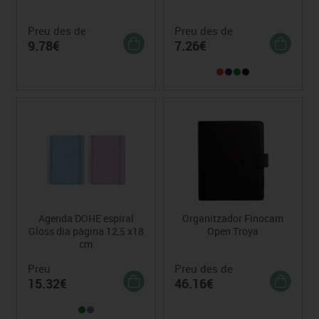
Preu des de
Preu des de
9.78€
7.26€
Agenda DOHE espiral
Organitzador Finocam
Gloss dia pàgina 12,5 x18
Open Troya
cm
Preu
Preu des de
15.32€
46.16€