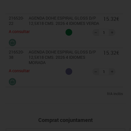
Euskera i Portuguès), Onomàstica, Setmana, Calendaris del mes
actual i següent. 4 pàgines d'adhesius.
216520-
AGENDA DOHE ESPIRAL GLOSS D/P
15.32€
Format Dia Pàgina. Paper Blanc.
22
12,5X18 CMS. 2026 4 IDIOMES VERDA
Mida: 12,5 x 18 cm.
A consultar
Enquadernació en espiral i goma elàstica.
4 pàgines d'adhesius
Dissabte i diumenge a la mateixa pàgina.
216520-
AGENDA DOHE ESPIRAL GLOSS D/P
15.32€
Paper amb certificat FSC.
38
12,5X18 CMS. 2026 4 IDIOMES
MORADA
A consultar
IVA inclòs
Comprat conjuntament