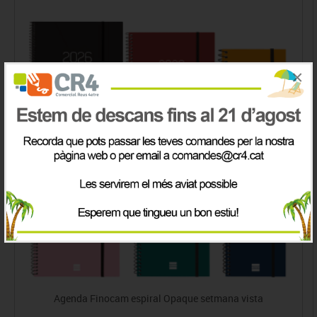
×
Agenda Finocam espiral Opaque setmana vista