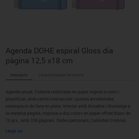
Agenda DOHE espiral Gloss dia
pàgina 12,5 x18 cm
Descripció
Caracteristiques de l'article
Agenda anual. Coberta realitzada en paper imprès a color i
plastificat, amb cartró contracolat i puntes arrodonides,
estampació de l'any en plata. Interior amb dissabte i diumenge a
la mateixa pàgina, impresa a dos colors en paper offset blanc de
70 grs., amb 336 pàgines. Dades personals, Calendari triennal,
Planning de l'any, Indicatius internacionals, Pàgines per a
Llegir tot
anotacions. Capçaleres en 5 idiomes (Castellà, Català, Gallec,