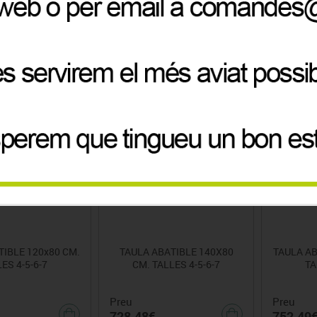
Preu
Preu
688.44€
712.63
+6
+6
TIBLE 120x80 CM.
TAULA ABATIBLE 140X80
TAULA AB
ES 4-5-6-7
CM. TALLES 4-5-6-7
TA
Preu
Preu
728.48€
752.49