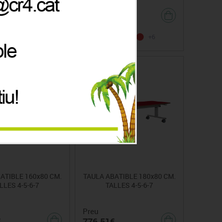
Preu
€
736.48€
+6
+6
ATIBLE 160x80 CM.
TAULA ABATIBLE 180x80 CM.
LLES 4-5-6-7
TALLES 4-5-6-7
Preu
€
776.51€