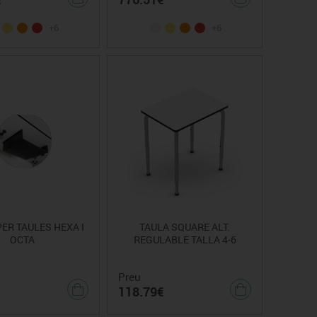
+6
+6
PER TAULES HEXA I
TAULA SQUARE ALT.
OCTA
REGULABLE TALLA 4-6
Preu
118.79€