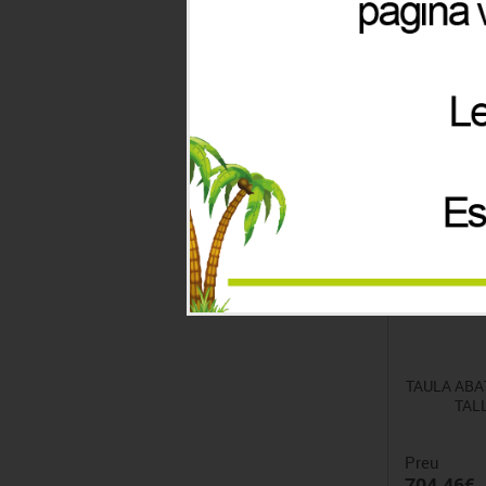
Preu
664.42€
TAULA ABA
TALL
Preu
704.46€