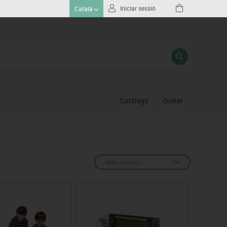
Iniciar sessió
Català
Catàlegs
Outlet
Gimnas
Hoquei
Piscina
Més venuts
Proteccio esportiva
Psicomotricitat
Esports raqueta
Gimnàstica ritmica