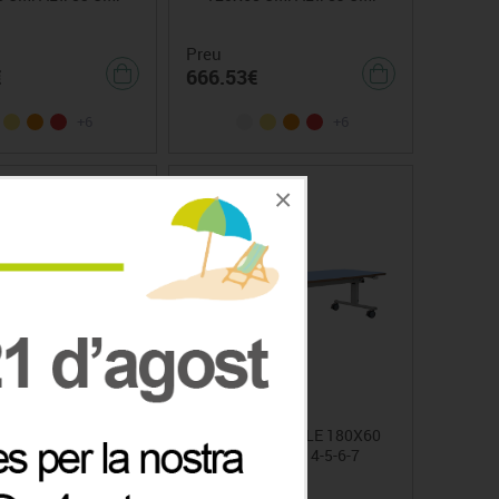
Preu
€
666.53€
+6
+6
×
ABATIBLE 160X60
TAULA ABATIBLE 180X60
TALLES 4-5-6-7
CM. TALLES 4-5-6-7