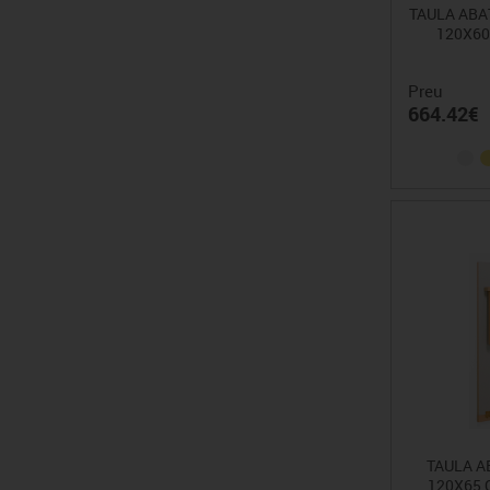
TAULA ABAT
120X60
Preu
664.42€
TAULA A
120X65 C