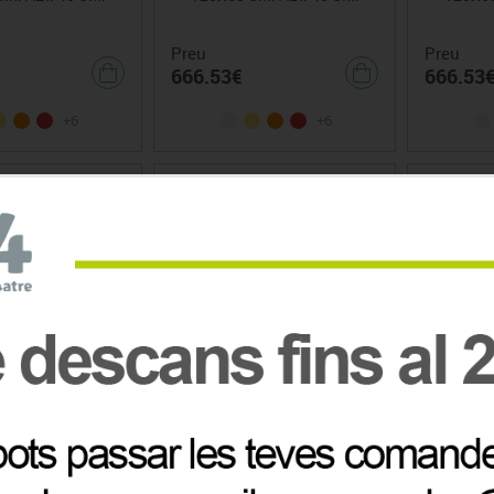
Preu
Preu
666.53€
666.53
+6
+6
ATIBLE 120X60
TAULA ABATIBLE 140X60
TAULA 
LLES 4-5-6-7
CM. TALLES 4-5-6-7
CM. 