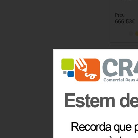
Preu
666.53€
TAULA AB
CM. TA