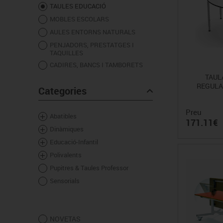
Cadires, bancs i tamborets
TAULES EDUCACIÓ
MOBLES ESCOLARS
AULES ENTORNS NATURALS
PENJADORS, PRESTATGES I
TAQUILLES
CADIRES, BANCS I TAMBORETS
TAUL
REGULAB
Categories
Preu
Abatibles
171.11€
Dinàmiques
Educació-Infantil
Polivalents
Pupitres & Taules Professor
Sensorials
NOVETAS